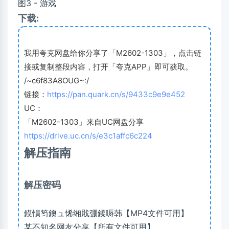
下载:
我用夸克网盘给你分享了「M2602-1303」，点击链
接或复制整段内容，打开「夸克APP」即可获取。
/~c6f83A8OUG~:/
链接：
https://pan.quark.cn/s/9433c9e9e452
UC：
「M2602-1303」来自UC网盘分享
https://drive.uc.cn/s/e3c1affc6c224
解压指南
解压密码
鏌愪笉鐭ュ悕缃戝弸鍒嗕韩【MP4文件可用】
某不知名网友分享【所有文件可用】