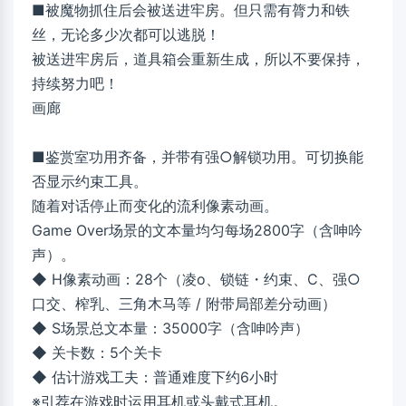
■被魔物抓住后会被送进牢房。但只需有膂力和铁
丝，无论多少次都可以逃脱！
被送进牢房后，道具箱会重新生成，所以不要保持，
持续努力吧！
画廊
■鉴赏室功用齐备，并带有强○解锁功用。可切换能
否显示约束工具。
随着对话停止而变化的流利像素动画。
Game Over场景的文本量均匀每场2800字（含呻吟
声）。
◆ H像素动画：28个（凌o、锁链・约束、C、强○
口交、榨乳、三角木马等 / 附带局部差分动画）
◆ S场景总文本量：35000字（含呻吟声）
◆ 关卡数：5个关卡
◆ 估计游戏工夫：普通难度下约6小时
※引荐在游戏时运用耳机或头戴式耳机。