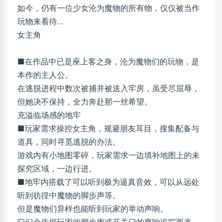
如今，仍有一位少女沦为魔物的所有物，仅仅被当作
玩物来看待…
女主角
■在作品中已是座上客之身，沦为魔物们的玩物，是
本作的主人公。
在逃脱进程中数次被捕并被送入牢房，虽受尽屈辱，
但她决不保持，全力奔赴那一丝希望。
充溢临场感的地牢
■玩家需求操控女主角，规避朋友耳目，搜集配备与
道具，同时寻觅逃脱的办法。
游戏内有小地图零碎，玩家需求一边填补地图上的未
探究区域，一边行进。
■地牢内搭载了可以听到极为逼真音效，可以从远处
听到彷徨中魔物的脚步声等。
但是魔物们异样也能听到玩家的举动声响。