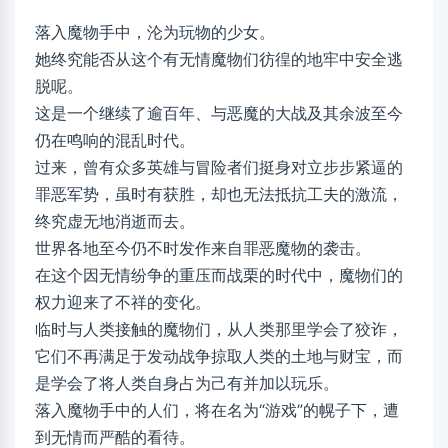
落入魔物手中，沦为玩物的少女。
她终究能否从这个有无情魔物们彷徨的地牢中安全逃
脱呢。
这是一个继续了逾百年、与恶魔的大战及其余波至今
仍在鸣响的混乱时代。
过来，曾有众多英雄与冒险者们挺身对立步步紧逼的
罪恶军势，虽时有获胜，却也无法抵抗工夫的激流，
终究虚无地消逝而去。
世界各地至今仍不时发作来自罪恶魔物的袭击。
在这个因无情纷争的重压而战栗的时代中，魔物们的
权力迎来了不祥的变化。
临时与人类接触的魔物们，从人类那里学会了狡诈，
它们不再满足于发动战争掠取人类的土地与财宝，而
是学会了将人类自身占为己有并加以玩乐。
落入魔物手中的人们，将在名为“游戏”的幌子下，遭
到无情而严酷的看待。