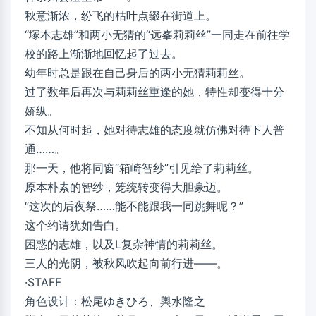
秋意渐浓，纷飞的枯叶点缀在街道上。
“塚本志雄”和两小无猜的“远峯莉莉丝”一同走在前往学
校的路上渐渐地回忆起了过去。
幼年时总是跟在自己身后的两小无猜莉莉丝。
过了数年后再次与莉莉丝重逢的她，特性却变得十分
娇纵。
不知从何时起，她对待志雄的态度就仿佛对待下人普
通……。
那一天，他将同窗“箱崎智纱”引见给了莉莉丝。
原本朴素的智纱，笼统转变得大胆豪迈。
“这次的后夜祭……能不能跟我一同跳舞呢？”
这个约请犹如告白。
困惑的志雄，以及L复杂神情的莉莉丝。
三人的光阴，被秋风吹起向前行进——。
·STAFF
角色设计：松尾ゆきひろ、輿水隆之