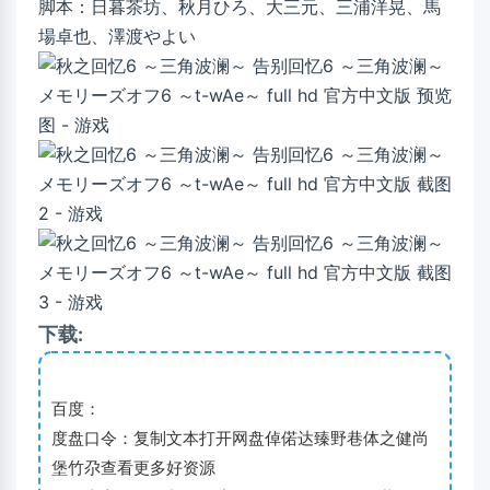
脚本：日暮茶坊、秋月ひろ、大三元、三浦洋晃、馬
場卓也、澤渡やよい
下载:
百度：
度盘口令：复制文本打开网盘倬偌达臻野巷体之健尚
堡竹尕查看更多好资源